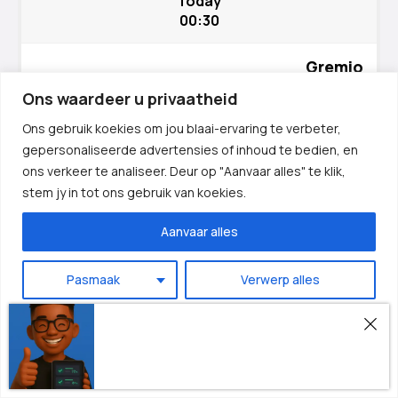
Today
00:30
Nederlands
香港中文
Gremio
日本語
Mirassol
Ons waardeer u privaatheid
Русский
Ons gebruik koekies om jou blaai-ervaring te verbeter,
العربية
1X/X
1.25
gepersonaliseerde advertensies of inhoud te bedien, en
हिन्दी
ons verkeer te analiseer. Deur op "Aanvaar alles" te klik,
stem jy in tot ons gebruik van koekies.
Italiano
Today
Português
Aanvaar alles
02:30
Français
Fortaleza
Pasmaak
Verwerp alles
Deutsch
Palmeiras
Español
Noodsaaklik
Kampioene VIP-plan
English
X/X2
1.18
Stoor my voorkeure
256 VIP Members Are Online ✅
Afrikaans