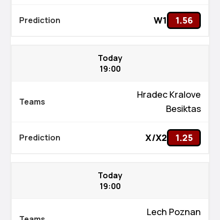
W1
1.56
Today
19:00
Hradec Kralove
Besiktas
X/X2
1.25
Today
19:00
Lech Poznan