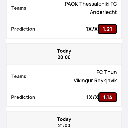
PAOK Thessaloniki FC
Anderlecht
1X/X
1.21
Today
20:00
FC Thun
Vikingur Reykjavik
1X/X
1.14
Today
21:00