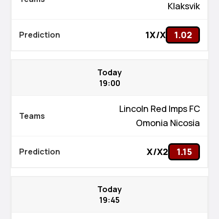
Klaksvik
1X/X
1.02
Today
19:00
Lincoln Red Imps FC
Omonia Nicosia
X/X2
1.15
Today
19:45