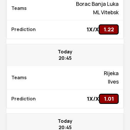
Borac Banja Luka
ML Vitebsk
1X/X
1.22
Today
20:45
Rijeka
Ilves
1X/X
1.01
Today
20:45