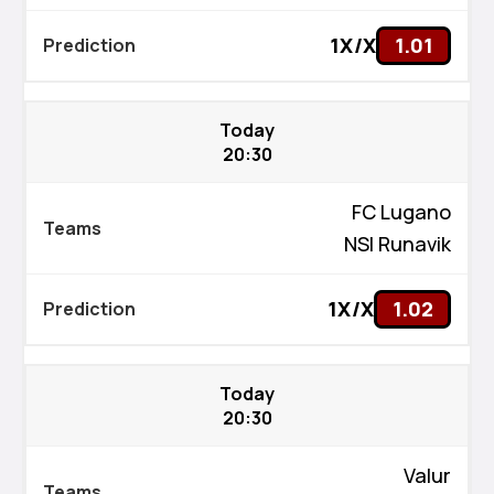
1X/X
1.01
Today
20:30
FC Lugano
NSI Runavik
1X/X
1.02
Today
20:30
Valur