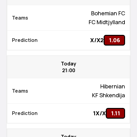
Bohemian FC
FC Midtjylland
X/X2
1.06
Today
21:00
Hibernian
KF Shkendija
1X/X
1.11
Today