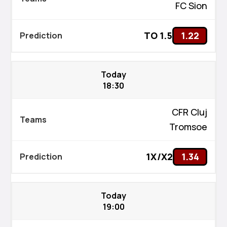
FC Sion
TO 1.5
1.22
Today
18:30
CFR Cluj
Tromsoe
1X/X2
1.34
Today
19:00