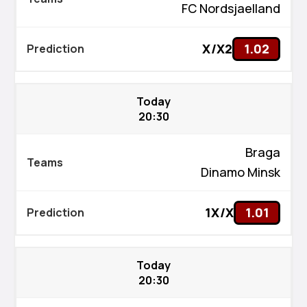
FC Nordsjaelland
X/X2
1.02
Today
20:30
Braga
Dinamo Minsk
1X/X
1.01
Today
20:30