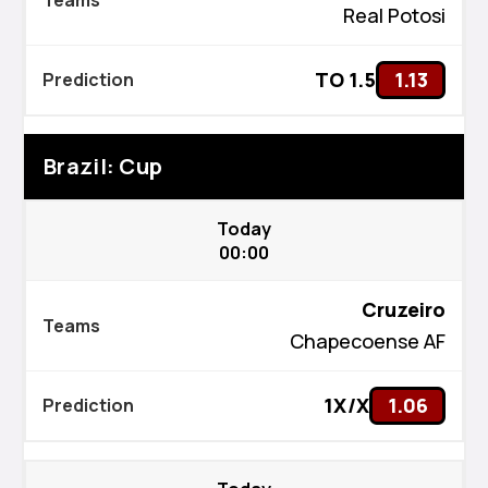
Real Potosi
TO 1.5
1.13
Brazil: Cup
Today
00:00
Kiswahili
Cruzeiro
বাংলা
Chapecoense AF
اردو
1X/X
1.06
Bahasa Indonesia
Türkçe
Hausa